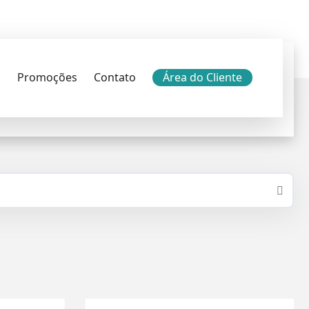
as:
s
Promoções
Contato
Área do Cliente
Buscar
 experiência