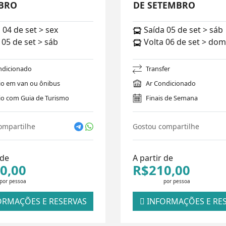
BRO
DE SETEMBRO
 04 de set > sex
Saída 05 de set > sáb
 05 de set > sáb
Volta 06 de set > dom
ndicionado
Transfer
io em van ou ônibus
Ar Condicionado
io com Guia de Turismo
Finais de Semana
ompartilhe
Gostou compartilhe
 de
A partir de
0,00
R$210,00
por pessoa
por pessoa
RMAÇÕES E RESERVAS
INFORMAÇÕES E RE