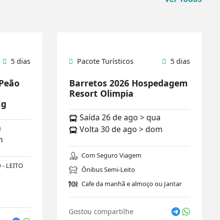
5 dias
Pacote Turísticos
5 dias
 Peão
Barretos 2026 Hospedagem
Resort Olimpia
ng
Saída 26 de ago > qua
a
Volta 30 de ago > dom
m
Com Seguro Viagem
- LEITO
Ônibus Semi-Leito
Cafe da manhã e almoço ou Jantar
Gostou compartilhe