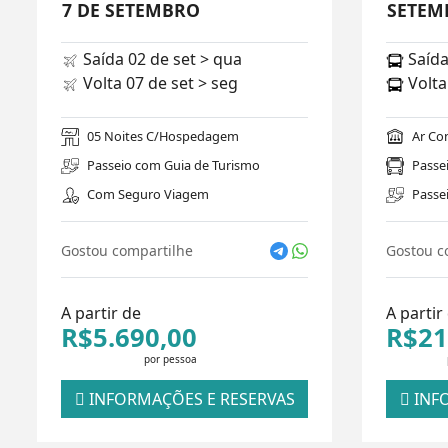
7 DE SETEMBRO
SETEM
Saída 02 de set > qua
Saída
Volta 07 de set > seg
Volta
05 Noites C/Hospedagem
Ar Co
Passeio com Guia de Turismo
Passe
Com Seguro Viagem
Passe
Gostou compartilhe
Gostou c
A partir de
A partir
R$5.690,00
R$21
por pessoa
INFORMAÇÕES E RESERVAS
INFO