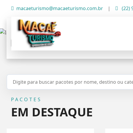
macaeturismo@macaeturismo.com.br
|
(22) 
Embarques:
Mês:
De onde sai?
Todos os Meses
PACOTES
EM DESTAQUE