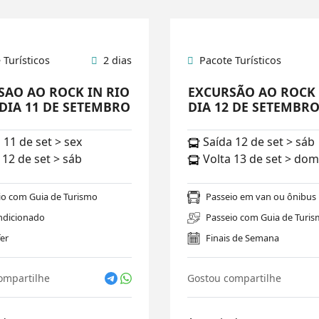
 Turísticos
2 dias
Pacote Turísticos
SAO AO ROCK IN RIO
EXCURSÃO AO ROCK 
DIA 11 DE SETEMBRO
DIA 12 DE SETEMBR
 11 de set > sex
Saída 12 de set > sáb
 12 de set > sáb
Volta 13 de set > dom
io com Guia de Turismo
Passeio em van ou ônibus
ndicionado
Passeio com Guia de Turi
er
Finais de Semana
ompartilhe
Gostou compartilhe