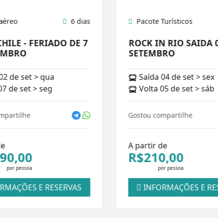
aéreo
6 dias
Pacote Turísticos
HILE - FERIADO DE 7
ROCK IN RIO SAIDA 
EMBRO
SETEMBRO
02 de set > qua
Saída 04 de set > sex
07 de set > seg
Volta 05 de set > sáb
mpartilhe
Gostou compartilhe
de
A partir de
90,00
R$210,00
por pessoa
por pessoa
RMAÇÕES E RESERVAS
INFORMAÇÕES E RE